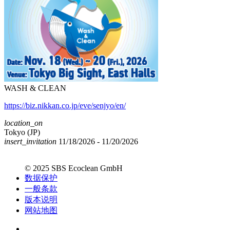
WASH & CLEAN
https://biz.nikkan.co.jp/eve/senjyo/en/
location_on
Tokyo (JP)
insert_invitation
11/18/2026 - 11/20/2026
© 2025 SBS Ecoclean GmbH
数据保护
一般条款
版本说明
网站地图