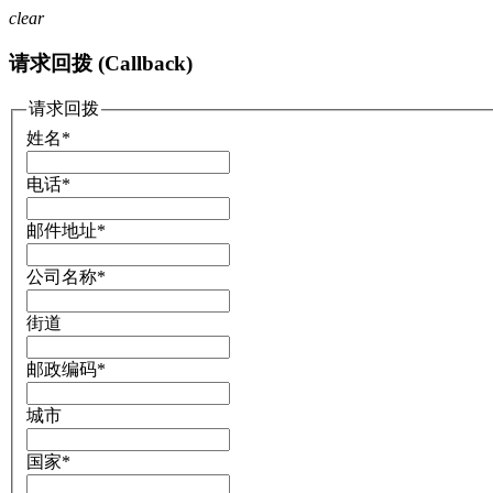
clear
请求回拨 (Callback)
请求回拨
姓名
*
电话
*
邮件地址
*
公司名称
*
街道
邮政编码
*
城市
国家
*